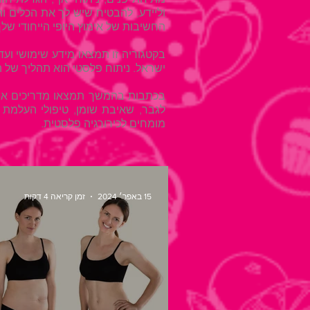
וליידע, להבטיח שיש לך את הכלים 
החשיבות של אימוץ היופי הייחודי שלך
בקטגוריה זו תמצאו מידע שימושי ועד
ישראל. ניתוח פלסטי הוא תהליך של ה
בכתבות בהמשך תמצאו מדריכים אודו
לגבר, שאיבת שומן, טיפולי העלמת ק
מומחים לכירורגיה פלסטית.
15 באפר׳ 2024
זמן קריאה 4 דקות