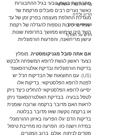
מתרחשת באופן טבעי בגיל ההתבגרות 
בריאות בגיל השלישי
כאשר נערים רבים סובלים מרקמת שד 
הריון ולידה
מוגדלת החולפת מעצמה בפרק זמן של עד 
רפואת שיניים
שנתיים. סיבות נוספות להגדלה של רקמת 
השד הינן שימוש ממושך בתרופות שונות, 
חדש על המדף
עישון מריחואנה, והפרעות הורמונליות. 
אם אתה סובל מגניקומסטיה
, מומלץ 
כצעד ראשון לגשת לרופא המשפחה ולבקש 
בדיקות הורמונליות ובדיקת אולטרהסאונד 
(US). עם התוצאות של הבדיקות הנ"ל יש 
לפנות לרופא הפלסטיקאי. בדיקות אלו 
יסייעו לרופא הפלסטיקאי להחליט כיצד ניתן 
לטפל בבעיה. בבדיקת האולטרהסאונד ניתן 
לראות האם מדובר ברקמה שרובה שומנית 
או ברקמה נוקשה שאז מדובר בבלוטה. 
בדיקות הדם יגלו הפרעה באיזון ההורמונלי 
במידה וישנה כזו. הפרעה כזו מחייבת טיפול 
מקדים לניתוח. אולם, ברוב המקרים, 