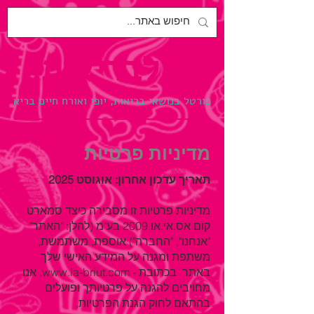
לבריאות.
פורטל בנושאי בריאות, יופי ואורח חיים בריא
מדיניות פרטיות
תאריך עדכון אחרון: אוגוסט 2025
מדיניות פרטיות זו מסבירה כיצד סמארט
קום אס.אי.או 2009 בע"מ (להלן: "האתר"
"אנחנו", "החברה") אוספת, משתמשת,
משתפת ומגנה על המידע האישי שלך
באתר בכתובת - www.la-briut.com. אנו
מחויבים להגנה על פרטיותך ופועלים
בהתאם לחוק הגנת הפרטיות,