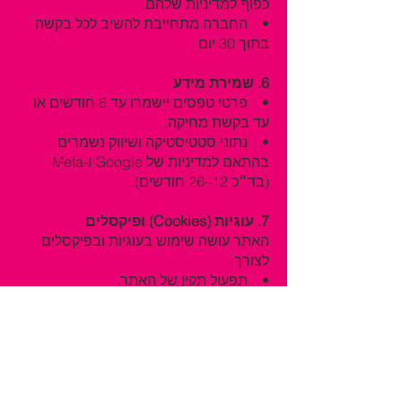
כפוף למדיניות שלהם.
• החברה מתחייבת להשיב לכל בקשה
בתוך 30 יום.
6. שמירת מידע
• פרטי טפסים יישמרו עד 6 חודשים או
עד בקשת מחיקה.
• נתוני סטטיסטיקה ושיווק נשמרים
בהתאם למדיניות של Google ו-Meta
(בד״כ 12–26 חודשים).
7. עוגיות (Cookies) ופיקסלים
האתר עושה שימוש בעוגיות ובפיקסלים
לצורך:
• תפעול תקין של האתר.
• ניתוח שימוש ותנועת גולשים.
• התאמת פרסומות ממוקדות.
• בכניסה לאתר יוצג באנר הסכמה
המאפשר לבחור אילו עוגיות להפעיל. ניתן
לשנות בחירה זו בכל עת דרך קישור "ניהול
עוגיות" בפוטר האתר.