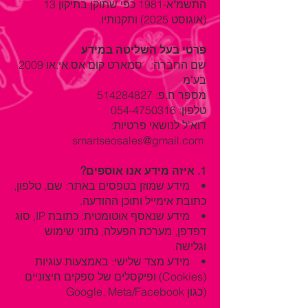
התשמ"א-1981 כפי שתוקן בתיקון 13
(אוגוסט 2025) ותקנותיו.
פרטי בעל השליטה במידע
שם החברה: סמארט קום אס.אי.או 2009
בע"מ
מספר ח.פ: 514284827
טלפון: 054-4750316
דוא"ל לנושאי פרטיות:
smartseosales@gmail.com
1. איזה מידע אנו אוספים?
• מידע שמוזן בטפסים באתר: שם, טלפון,
כתובת אימייל ותוכן ההודעה.
• מידע שנאסף אוטומטית: כתובת IP, סוג
דפדפן, מערכת הפעלה, נתוני שימוש
וגלישה.
• מידע מצד שלישי: באמצעות עוגיות
(Cookies) ופיקסלים של ספקים חיצוניים
(כגון Google, Meta/Facebook