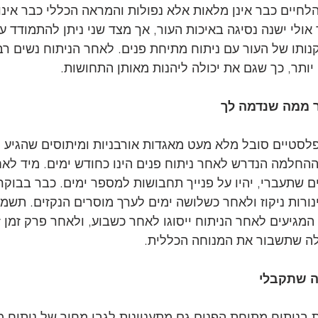
לחיים כבר אינן מלאות אלא נפולות והמראה הכללי כבר אינו ח
 אולי ישנה נסיגה באיכות העור, אך מצד שני ניתן להתמודד ע
נותו של העור עם ניתוח מתיחת פנים. לאחר הניתוח נשים רבו
 יותר, כך שגם את יכולה ליהנות מאותן התחושות.
 ממה שנדמה לך
לסטיים סובל מלא מעט מאגדות אורבניות ומיתוסים שהגיע ה
החלמה הנדרש לאחר ניתוח פנים הינו כחודש ימים. מיד לאח
 שתעברי, יהיו על פנייך תחבושות למספר ימים. כבר בבוק
נורות ניקוז ולאחר כשלושה ימים לערך מוסרים הנקזים. תשמח
מגיעים לאחר הניתוח ייסוגו לאחר כשבוע, ולאחר פרק זמן זה
לה שתשבור את המנוחה הכללית.  
ה שתקבלי
 בניתוח מתיחת הפנים גם מתעניינות לגבי מחיר של ניתוח מ