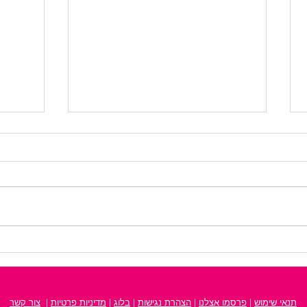
איך לבחור חזיות לבעלות חזה
ניתוח
גדול?
ידעת 
תנאי שימוש
|
פרסמו אצלנו
| ‫
הצהרת נגישות
‬ |
בלוג
|
מדיניות פרטיות
|
צור קשר