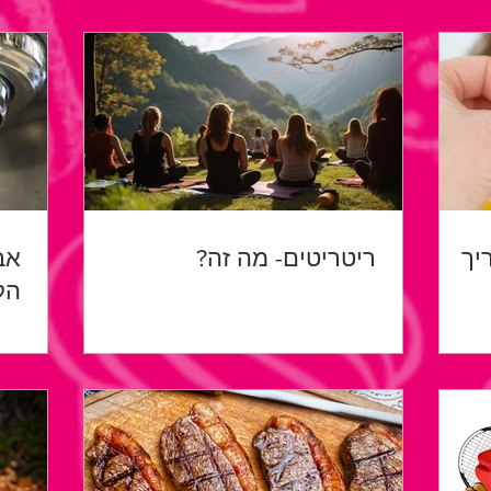
יך
ריטריטים- מה זה?
אב
הק
המ