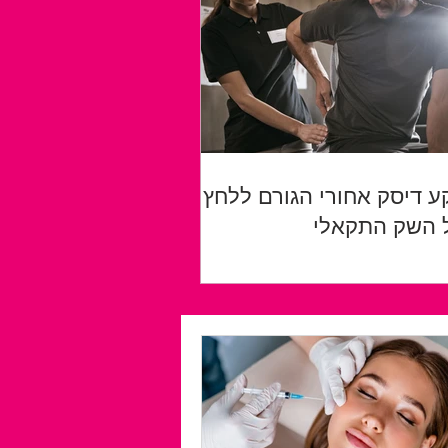
ע דיסק אחורי הגורם ללחץ
 השק התקאלי