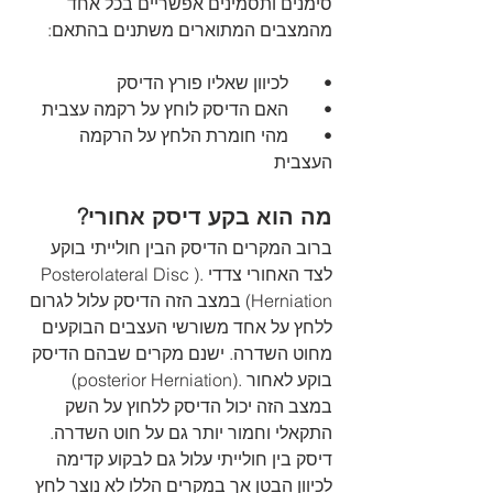
סימנים ותסמינים אפשריים בכל אחד 
מהמצבים המתוארים משתנים בהתאם:
•	לכיוון שאליו פורץ הדיסק
•	האם הדיסק לוחץ על רקמה עצבית
•	מהי חומרת הלחץ על הרקמה 
העצבית
מה הוא בקע דיסק אחורי?
ברוב המקרים הדיסק הבין חולייתי בוקע 
לצד האחורי צדדי .(Posterolateral Disc 
Herniation) במצב הזה הדיסק עלול לגרום 
ללחץ על אחד משורשי העצבים הבוקעים 
מחוט השדרה. ישנם מקרים שבהם הדיסק 
בוקע לאחור .(posterior Herniation) 
במצב הזה יכול הדיסק ללחוץ על השק 
התקאלי וחמור יותר גם על חוט השדרה. 
דיסק בין חולייתי עלול גם לבקוע קדימה 
לכיוון הבטן אך במקרים הללו לא נוצר לחץ 