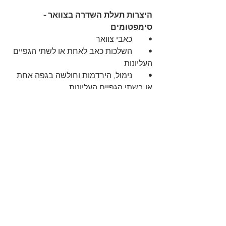
היצרות תעלת השדרה בצוואר - 
סימפטומים
•	כאבי צוואר
•	השלכות כאב לאחת או לשתי הגפיים 
העליונות
•	נימול, הירדמות וחולשה בגפה אחת 
או בשתי הגפיים העליונות
•	אובדן שליטה על הסוגרים
•	קשיים בתפקוד מיני
•	שיתוק שרירים ועוד
היצרות תעלת השדרה הגבית
•	כאב גב טורקלי
•	יתכנו השלכות כאב אל הגפיים 
התחתונות
•	נימול, הירדמות וחולשה בגפה 
תחתונה אחת או שתי הגפיים התחתונות
•	אובדן שליטה בסוגרים