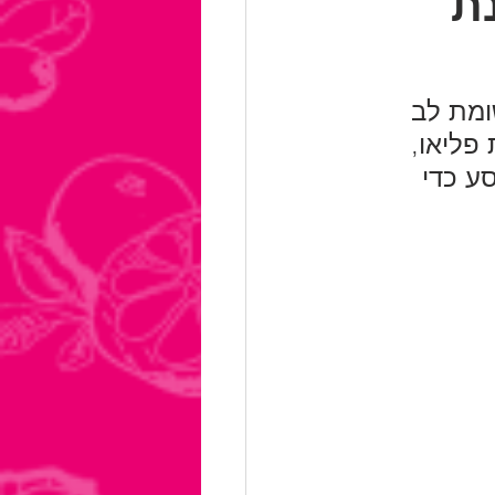
ת
ומת לב 
פליאו, 
ע כדי 