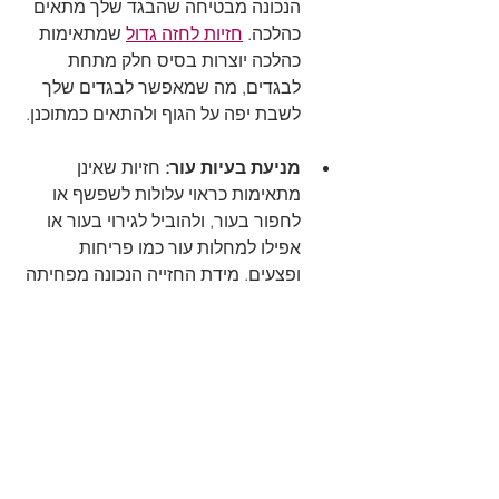
הנכונה מבטיחה שהבגד שלך מתאים 
כהלכה. 
חזיות לחזה גדול
 שמתאימות 
כהלכה יוצרות בסיס חלק מתחת 
לבגדים, מה שמאפשר לבגדים שלך 
לשבת יפה על הגוף ולהתאים כמתוכנן.
מניעת בעיות עור:
 חזיות שאינן 
מתאימות כראוי עלולות לשפשף או 
לחפור בעור, ולהוביל לגירוי בעור או 
אפילו למחלות עור כמו פריחות 
ופצעים. מידת החזייה הנכונה מפחיתה 
את הסיכון לבעיות אלו.
אריכות ימים של החזיה:
 חזיות 
שמתאימות בצורה נכונה נוטות להחזיק 
מעמד זמן רב יותר. כאשר את לובשת 
חזייה שאינה מספקת תמיכה מספקת, 
היא עלולה לגרום לגמישות ולבד 
להימתח במהירות. חזייה שמתאימה 