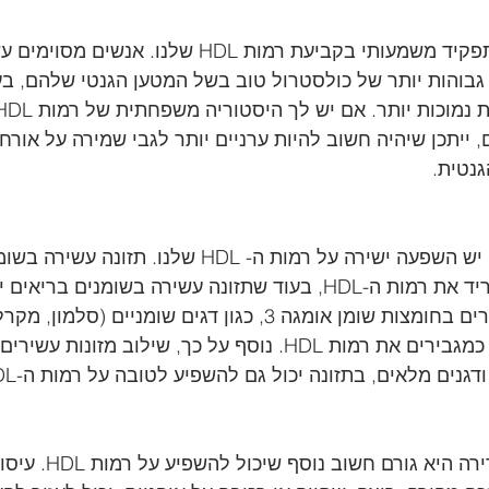
גנטיקה משחקת תפקיד משמעותי בקביעת רמות HDL שלנו. אנ
גבוהות יותר של כולסטרול טוב בשל המטען הגנטי שלהם, ב
 ייתכן שיהיה חשוב להיות ערניים יותר לגבי שמירה על אורח 
גנטית.
למה שאנו אוכלים יש השפעה ישירה על רמות ה- HDL שלנו. 
טראנס יכולה להוריד את רמות ה-HDL, בעוד שתזונה עשירה בשומנים 
אותם. מזונות עשירים בחומצות שומן אומגה 3, כגון דגים שומניים (
ואגוזי מלך, הוכחו כמגבירים את רמות HDL. נוסף על כך, שילוב מזו
ודגנים מלאים, בתזונה יכול גם להשפיע לטובה על רמות ה-HDL.
פעילות גופנית סדירה היא ג