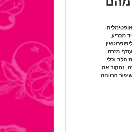
 מהם
לשמור על בריאות אופטימלית. 
ת גבוהה (HDL), ממלא תפקיד מכריע 
פופרוטאין 
הסיר כולסטרול עודף מזרם 
הערכת בריאות הלב וכלי 
, נחקור את 
כולסטרול טוב ונספק אסטרטגיות מעשיות להעלאת רמות HDL לשיפור הרווחה 