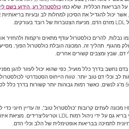
על הבריאות הכללית. שלא כמו 
כולסטרול רע, הידוע בשם ליפ
רקים.
 HDL פועל כמו נבלות, להרים כולסטרול עודף מתאים ורקמות ולהחזיר 
ולק מהגוף. תהליך זה, המכונה הובלת כולסטרול הפוך, מסיי
י דם, שבץ ומצבים קשורים אחרים.
מות גבוהות של HDL בדם נחשב בדרך כלל מועיל, כפי שהוא יכול לעזור להגן
40 מ"ג לגברים ומעל 50 מ"ג לנשים, כאשר רמות גבוהות יותר קשורות בדרך כלל 
חשוב לציין כי בעוד HDL מכונה לעתים קרובות "כולסטרול טוב", זה עדיין חיוני כ
פרופיל כולסטרול כללי בריא גם על ידי ניהול רמות LDL וטריגליצרידים.
יונית לתמיכה בבריאות אופטימלית של הלב וכלי הדם.