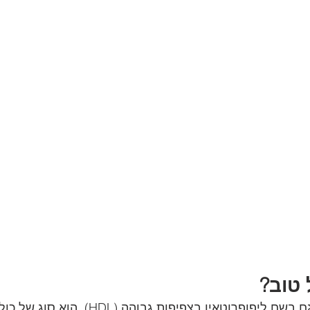
 טוב?
כולסטרול טוב, הידוע גם בשם ליפופרוטאין בצפיפו