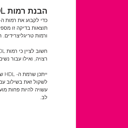
הבנת רמות HDL
ורמות טריגליצרידים. רמות HDL נמדדות במיליגרם לדציליטר (מ"ג 
רצויה, ואילו עבור נשים, רמה מעל 50
יית
לב.