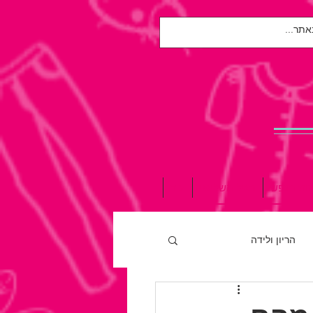
אות הנפש
הגיל השלישי
עוד
הריון ולידה