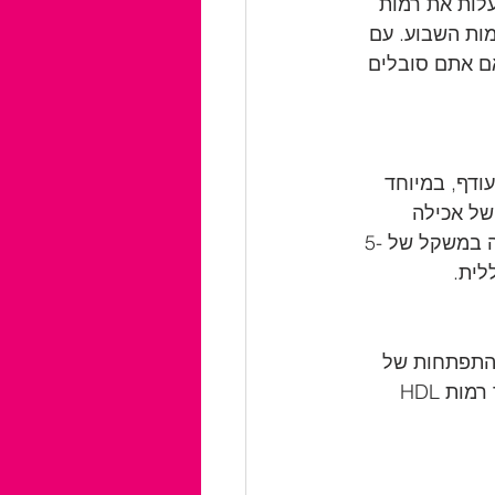
עלות את רמות 
וב ימות השבוע. עם 
אם אתם סובלים 
 על רמות HDL. אובדן משקל עודף, במיוחד 
ות שילוב של אכילה 
בריאה, פעילות גופנית סדירה ושינויים אחרים באורח החיים. אפילו ירידה מתונה במשקל של 5-
 HDL, אבל זה גם תורם להתפתחות של 
רובד בעורקים, אשר יכול להוביל לטרשת עורקים. הפסקת עישון חיונית לשיפור רמות HDL 