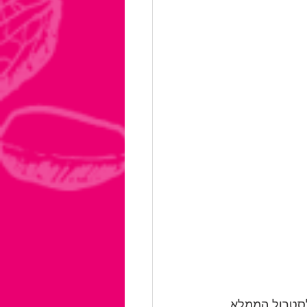
ת גבוהה (HDL), הוא סוג של כולסטרול הממלא 