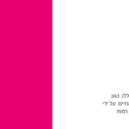
ורמים הללו, כגון 
ים. על ידי 
רמות 