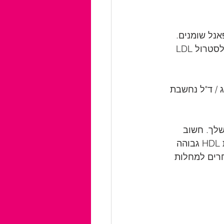
או פאנל שומנים. 
תוצאות בדיקה זו מספקות לך את רמות הכולסטרול הכולל שלך, כולסטרול HDL, כולסטרול LDL 
רמות HDL משתנות בהתאם למין. עבור גברים, רמת HDL מעל 40 מ"ג / ד"ל נחשבת 
ם שלך. חשוב 
לשקול זאת בשילוב עם המרכיבים האחרים של פרופיל השומנים שלך. לדוגמה, רמת HDL גבוהה 
מי סיכון אחרים למחלות 