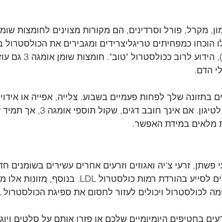
 הוכחו כמפחיתים טריגליצרידים ומגבירים את הכולסטרול ב
של ליפופרוטאין (HDL), הידוע ל
י הדם.
ם בתזונה שלך לפחות פעמיים בשבוע. צלייה, אפייה או אידוי 
בריאות יותר בהשוואה לטיגון. אם אינך חובב 
ת מלאים במידת האפשר.
י פשתן, זרעי צ'יה ואגוזים וזרעים אחרים עשירים בשומנים חד 
ורב בלתי רוויים, שיכולים לסייע בהורדת רמות כולסטרול L
מה לכולסטרול ויכולים לעזור לחסום את ספיגת הכולסטרול 
רעים בחטיפים היומיומיים שלכם או פזרו אותם על סלטים ויוגו