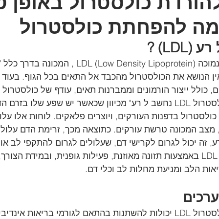
 להורדת כולסטרול באופן ט
מה להפחתת כולסטרול
LDL) ?
ליפופרוטאין בצפיפות נמוכה L (Low Density Lipoprotein
ין הנושא את הכולסטרול מהכבד אל התאים בכל הגוף. בעוד 
סיכונים בריאותיים. כולסטרול LDL נחשב ל"רע" מכיוון שכאשר יש שפע שלו ב
ולסטרול בדפנות העורקים, ויוצרים פלאקים. לוחות אלו עלו
מצב המכונה טרשת עורקים. כתוצאה מכך, זרימת הדם עלולה
, זה יכול לגרום לקרישי דם, שעלולים לגרום להתקפי לב או 
וניהול רמות כולסטרול LDL באמצעות תזונה מאוזנת, פעילות גופנית, ובמידת הצו
יאות הלב ומניעת מחלות לב וכלי דם.
ערכים
הרמות המומלצות לכולסטרול LDL יכולות להשתנות בהתאם לגורמי בריאות אינ