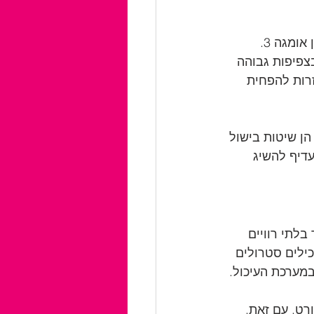
דגים שומניים, כגון סלמון, מקרל, פורל וסרדינים, הם מקורות מצוינים לחומצות שומן אומגה 3. 
צפיפות גבוהה 
רוב ככולסטרול "טוב". חומצות שומן אומגה 3 גם עוזרות להפחית 
הן שיטות בישול 
דגים, שקול תוספי אומגה 3, אך תמיד עדיף להשיג 
בלתי רוויים 
LD. בנוסף, מזונות אלו מכילים סטרולים 
במערכת העיכול.
רט. עם זאת, 