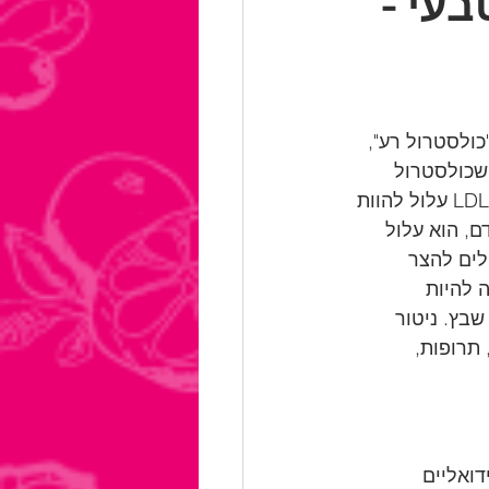
בעי -
LD) , המכונה בדרך כלל "כולסטרול רע", 
שכולסטרול 
חיוני לתפקודי גוף שונים, כולל ייצור הורמונים וממברנות תאים, עודף של כולסטרול LDL עלול להוות 
זרם הדם, הוא עלול 
לים להצר 
 להיות 
שבץ. ניטור 
רך, תרופות, 
דיבידואליים 