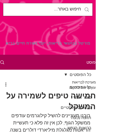
לבריאות.
פורטל בנושאי בריאות, יופי ואורח חיים בריא
פוסט
כל הפוסטים
מערכת לבריאות
כל הפוסטים
זמן קריאה 2 דקות
חמישה טיפים לשמירה על
כושר גופני
המשקל
ניתוחים פלסטיים
רובנו מעוניינים להשיל קילוגרמים עודפים 
תזונה נכונה
ממשקל הגוף, לכן אין זה פלא כי תעשיית 
בריאות הנפש
הדיאטות מגלגלת מיליארדי דולרים בשנה. 