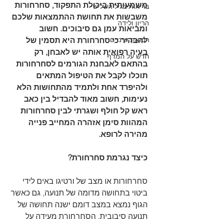
משמעותית ביכולת התפקוד, סחרחורות 
בריאות בגיל השלישי
משבשות את תחושת ההתמצאות שלכם 
הריון ולידה
ומביאות עמן גם סיבוכים. חשוב 
רפואת שיניים
להבהיר כי סחרחורת היא תסמין של 
בעיה רפואית אותה יש לאבחן, רק 
חדש על המדף
בהתאם לאבחנת הגורמים לסחרחורות 
תוכלו לקבל את הטיפול המתאים 
ולהיפרד אחת ולתמיד מהתחושות הלא 
נעימות, חשוב מאוד להבדיל בין כאב 
ראש קל חולף ושגרתי לבין סחרחורות 
המהוות סימן אזהרה המחייב פנייה 
מהירה לרופא. 
כיצד נגרמת סחרחורת?
סחרחורות או מצב של ורטיגו באים לידי 
ביטוי בתחושה מדומה של תנועה, גם כאשר 
הגוף נמצא במצב דומם ישנה תחושה של 
תנועה סיבובית. הסחרחורת מעידה על 