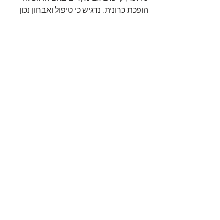
הופכת כרונית. נדגיש כי טיפול ואבחון נכון 
נחוצים בכדי לשלול אבחנות חמורות כמו 
אירוע מוחי או גידול. כאשר התופעה 
נמשכת ללא כל הקלה יש לחזור אל הרופא 
ואף לפנות לקבלת חוות דעת נוספת. 
#גילהזהב
#סחרחורות
בריאות בגיל השלישי
הצג הכול
פוסטים אחרונים