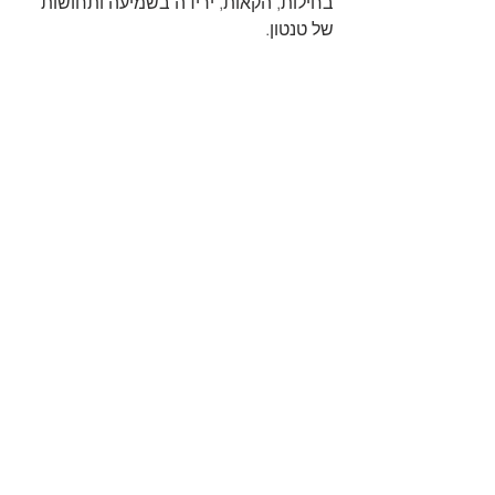
בחילות, הקאות, ירידה בשמיעה ותחושות 
של טנטון. 