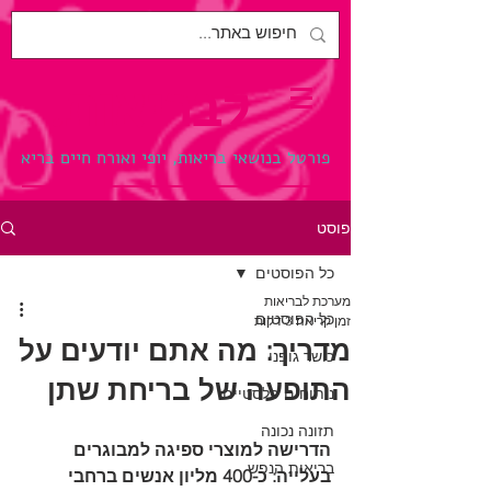
לבריאות.
פורטל בנושאי בריאות, יופי ואורח חיים בריא
פוסט
כל הפוסטים
מערכת לבריאות
כל הפוסטים
זמן קריאה 3 דקות
מדריך: מה אתם יודעים על
כושר גופני
התופעה של בריחת שתן
ניתוחים פלסטיים
תזונה נכונה
הדרישה למוצרי ספיגה למבוגרים 
בריאות הנפש
בעלייה: כ-400 מליון אנשים ברחבי 