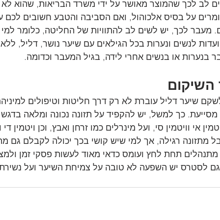
ם לב לכך שהמוצר מאושר על ידי משרד הבריאות, שהוא לא 
מרים על בסיס אלכוהול, ואם הסביבה והטבע חשובים לכם עד
. מעבר לכך, יש לשים לב להתוויות של החליטה, כלומר למי ה
עדות לנשים ונערות בכל הגילאים עם שיער נושר, דליל, ללא 
בר בנערות או בנשים אחרי לידה, בגיל המעבר וכדומה.
 השיקום
ם שיער דליל עוברת לא רק דרך חליטות וטיפולים למיניהם
ייעת. כך למשל, יש להקפיד על תזונה נכונה ומלאה בדגש ע
ין אי וויטמין סי, ועל מינרלים כמו זרחן ואבץ, וכן ויטמין די ו
ל מתזונה רגילה, אך למי שיש קושי בכך יכולה לקבלם גם מתו
מתנהלים תחת לחץ ועומס כדאי מאוד לעשות פסקי זמן ולמצוא
גם לסטרס יש השפעה לא טובה על צמיחת השיער ועל נשירתו.