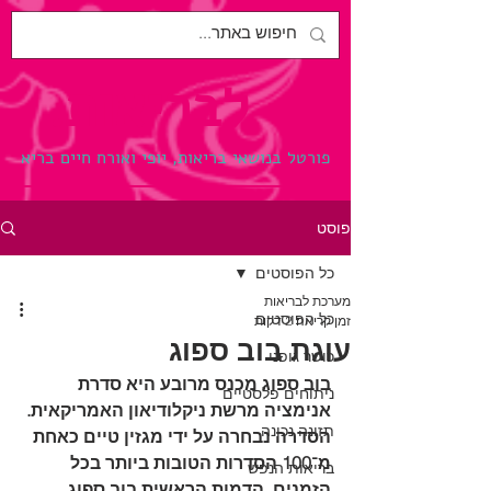
לבריאות.
פורטל בנושאי בריאות, יופי ואורח חיים בריא
פוסט
כל הפוסטים
מערכת לבריאות
כל הפוסטים
זמן קריאה 2 דקות
עוגת בוב ספוג
כושר גופני
בוב ספוג מכנס מרובע היא סדרת 
ניתוחים פלסטיים
אנימציה מרשת ניקלודיאון האמריקאית. 
תזונה נכונה
הסדרה נבחרה על ידי מגזין טיים כאחת 
מ־100 הסדרות הטובות ביותר בכל 
בריאות הנפש
הזמנים. הדמות הראשית בוב ספוג 