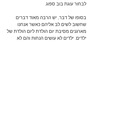
לבחור עוגת בוב ספוג.
בסופו של דבר, יש הרבה מאוד דברים 
שחשוב לשים לב אליהם כאשר אנחנו 
מארגנים מסיבת יום הולדת ליום הולדת של 
ילדים. ילדים לא עושים הנחות והם לא 
יכולים לזייף או לשקר – אם הם לא מרוצים 
מפרטים מסוימים במסיבת יום ההולדת 
שלהם הם פשוט יגידו את זה. אם אנחנו 
רוצים שהילדים שלנו ייהנו מהמסיבה 
שלהם אנחנו יכולים לשאול אותם איזה 
מסיבה הם היו רוצים ומה הם היו רוצים 
שיהיה בה (כמו למשל קישוטים, עוגה, 
מוזיקה וכדומה) וכך לא נוכל לטעות.