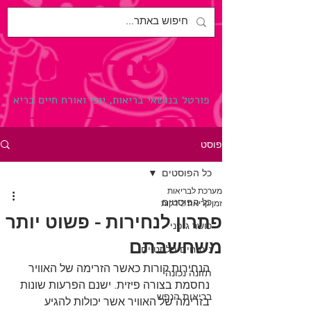
לבריאות.
פורטל בנושאי בריאות, יופי ואורח חיים בריא
פוסט
כל הפוסטים
מערכת לבריאות
כל הפוסטים
זמן קריאה 2 דקות
פתרון לנחירות - פשוט יותר
כושר גופני
משחשבתם
ניתוחים פלסטיים
הנחירות קורות כאשר הזרימה של האוויר 
תזונה נכונה
נחסמת בצורה פיזית. ישנם הפרעות שונות 
בריאות הנפש
בזרימה של האוויר אשר יכולות להגיע 