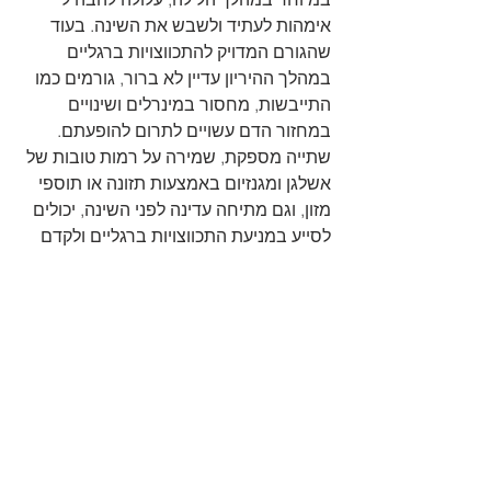
אימהות לעתיד ולשבש את השינה. בעוד 
שהגורם המדויק להתכווצויות ברגליים 
במהלך ההיריון עדיין לא ברור, גורמים כמו 
התייבשות, מחסור במינרלים ושינויים 
במחזור הדם עשויים לתרום להופעתם. 
שתייה מספקת, שמירה על רמות טובות של 
אשלגן ומגנזיום באמצעות תזונה או תוספי 
מזון, וגם מתיחה עדינה לפני השינה, יכולים 
לסייע במניעת התכווצויות ברגליים ולקדם 
איכות שינה טובה יותר.
לסיכום
, הריון הוא תהליך מרגש וגדוש 
ברגעים משמחים ובאתגרים בלתי צפויים 
כאחד. באמצעות הבנה וקבלה של תחושות 
אי-נוחות שונות שעשויות להיות במהלך 
ההיריון, גם אם הן הפחות מוכרות, אימהות 
לעתיד יכולות להתמודד עם תופעות שונות 
בהיריון בקלות ובביטחון רב יותר.