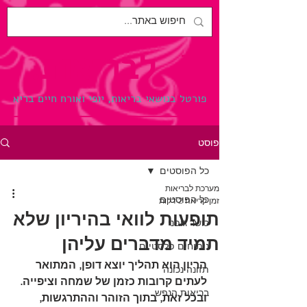
לבריאות.
פורטל בנושאי בריאות, יופי ואורח חיים בריא
פוסט
כל הפוסטים
מערכת לבריאות
כל הפוסטים
זמן קריאה 2 דקות
תופעות לוואי בהיריון שלא
כושר גופני
תמיד מדברים עליהן
ניתוחים פלסטיים
הריון הוא תהליך יוצא דופן, המתואר 
תזונה נכונה
לעתים קרובות כזמן של שמחה וציפייה. 
בריאות הנפש
ובכל זאת, בתוך הזוהר וההתרגשות, 