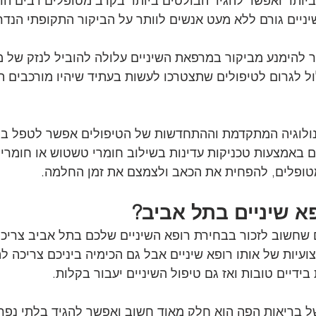
יותר ואפשר להגיד הבולטים ביותר בקרב מטופלים רבים הו
יניים גורם ללא מעט אנשים לוותר על הביקור התקופתי הנדר
 להימנע מביקור במרפאת השיניים עלולה להוביל לנזק של 
ל לגרום לטיפולים שתצטרכו לעשות בעתיד שיהיו מורכבים הר
טכנולוגיה המתקדמת וההתחדשות של הטיפולים אפשר לטפל ב
ים באמצעות טכניקות עדינות בשילוב חומרי טשטוש או חומרי 
ופלים, להפחית את הכאב ולצמצם את זמן החלמה.
א שיניים בתל אביב?
שחשוב לזכור בבחירת רופא השיניים שלכם בתל אביב צריכה
יות של אותו רופא שיניים אבל גם הכימיה ביניכם צריכה להי
דיים טובות ואז גם טיפול השיניים יעבור בקלות.
ל בריאות הפה הוא חלק מאוד חשוב ואפשר להגיד בלתי נפר