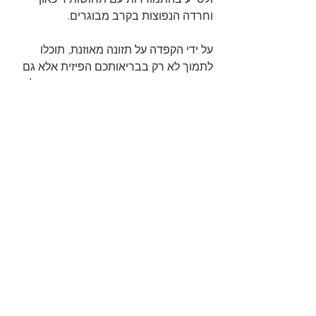
וחרדה הנפוצות בקרב מבוגרים.
על ידי הקפדה על תזונה מאוזנת, תוכלו 
לתמוך לא רק בבריאותכם הפיזית אלא גם 
ברווחתכם הנפשית והרגשית, מה שיוביל 
לאיכות חיים טובה יותר.
לסיכום
תזונה נכונה חיונית עבור קשישים לשמירה 
על בריאותם ורווחתם. על ידי הבטחת 
צריכה מאוזנת של רכיבי תזונה חיוניים, 
מבוגרים יכולים למנוע מחלות כרוניות, 
לשמור על כוח פיזי ולתמוך בבריאות הנפש. 
התאמת הרגלי התזונה לצרכים התזונתיים 
המשתנים היא קריטית לתהליך הזדקנות 
בריא. 
המאמר באדיבות: 
דור - רשת דיור מוגן 