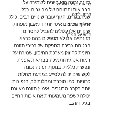
תזונה נכונה היא חיונית לשמירה על 
בריאות בגיל השלישי
הבריאות והרווחה של מבוגרים. ככל 
הריון ולידה
שמתבגרים, הגוף עובר שינויים רבים, כולל 
חילוף חומרים איטי יותר ותיאבון מופחת. 
רפואת שיניים
שינויים אלו עלולים להוביל לחסרים 
חדש על המדף
תזונתיים אם לא מטפלים בהם כראוי. 
הבטחת צריכה מספקת של רכיבי תזונה 
חיונית לחיזוק מערכת החיסון, שמירה על 
רמות אנרגיה ותמיכה בבריאות גופנית 
ונפשית כללית. בנוסף, תזונה נכונה 
לקשישים יכולה לסייע במניעת מחלות 
כרוניות, כמו סוכרת ומחלות לב, הנפוצות 
יותר בקרב מבוגרים. אימוץ תזונה מאוזנת 
יכולה לשפר משמעותית את איכות החיים 
בגיל הזהב.