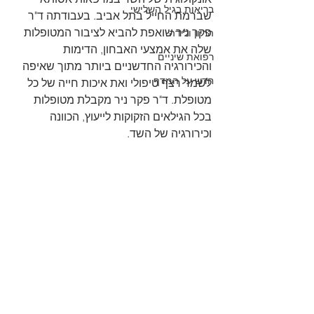
בריאות בגיל השלישי
שברמת החייל בתל אביב. בעבודתה ד"ר 
פקר ניר שואפת להביא לציבור המטופלות 
הריון ולידה
שלה את אמצעי האבחון, הדימות 
רפואת שיניים
והכירורגיה החדשניים ביותר מתוך שאיפה 
חדש על המדף
לשמר רצף טיפולי ואת איכות חייה של כל 
מטופלת. ד"ר פקר ניר מקבלת מטופלות 
בכל הגילאים הזקוקות לייעוץ, הכוונה 
וכירורגיה של השד. 