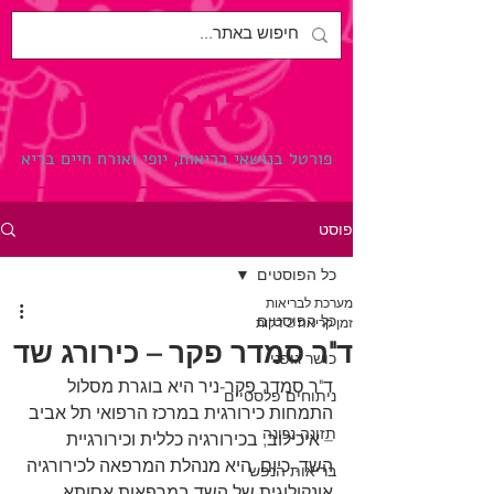
לבריאות.
פורטל בנושאי בריאות, יופי ואורח חיים בריא
פוסט
כל הפוסטים
מערכת לבריאות
כל הפוסטים
זמן קריאה 2 דקות
ד"ר סמדר פקר – כירורג שד
כושר גופני
ד"ר סמדר פקר-ניר היא בוגרת מסלול 
ניתוחים פלסטיים
התמחות כירורגית במרכז הרפואי תל אביב 
תזונה נכונה
– איכילוב, בכירורגיה כללית וכירורגיית 
השד. כיום, היא מנהלת המרפאה לכירורגיה 
בריאות הנפש
אונקולוגית של השד במרפאות אסותא 