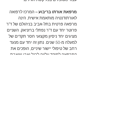
מרפאת אורתו בריבוע –
 המרכז לרפואה 
לאורתודנטיה מותאמת אישית, הינה 
מרפאה פרטית בתל-אביב בניהולם של ד"ר 
פרוטר יחד עם ד"ר נפתלי ברזניאק. השניים 
מציגים יחד ניסיון מקצועי חסר תקדים של 
למעלה מ-50 שנים. נתון זה יחד עם מנעד 
רחב של טיפולי יישור שיניים, הופכים את 
המרפאה למוקד עלייה לרגל ואבן שואבת 
עבור מטופלים מכל רחבי הארץ.
הצג הכול
פוסטים אחרונים