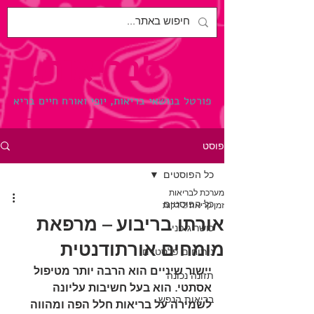
לבריאות.
פורטל בנושאי בריאות, יופי ואורח חיים בריא
פוסט
כל הפוסטים
מערכת לבריאות
כל הפוסטים
זמן קריאה 2 דקות
אורתו בריבוע – מרפאת
כושר גופני
מומחים אורתודנטית
ניתוחים פלסטיים
יישור שיניים הוא הרבה יותר מטיפול 
תזונה נכונה
אסתטי. הוא בעל חשיבות עליונה 
בריאות הנפש
לשמירה על בריאות חלל הפה ומהווה 