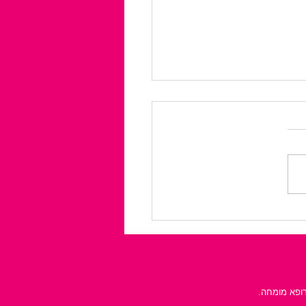
 בפנים: אפשרויות
 לבוטוקס
רופא מומחה.