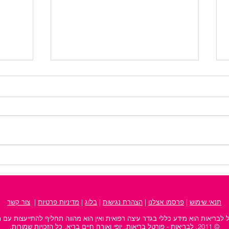
מקומות לאירועים - כך תבחרו
קמטים
את המקום המושלם לכל
מעבר
חגיגה
תנאי שימוש
|
פרסמו אצלנו
| ‫
הצהרת נגישות
‬ |
בלוג
|
מדיניות פרטיות
|
צור קשר
 לבריאות הוא מידע כללי בגדר עיצה רפואית ואין הוא מהווה תחליף להתייעצות עם 
© 2011, לבריאות - פורטל בריאות, יופי ואורח חיים בריא. כל הזכויות שמורות.