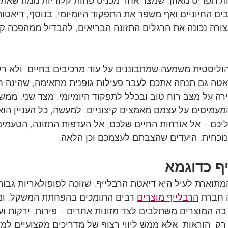
ת תפריט מאוזן, שמצד אחד מכניס פחות קלוריות ממה שאתם
ם החיוניים ואף משפר את התפקוד היומיומי. בנוסף, דיאטות 
ורה נכונה את הרגלים התזונה הבריאים, להבדיל ממהפכה קי
ליסטית משמעה שמתבוננים על עוד מרכיבים בחיים, ולא רק 
יאטה גם תנחה אתכם לעבר פעילות גופנית מתאימה, שהינה ח
 על מצב רוח טוב ובכלל לתפקוד היומיומי. מצד שני, ממש 
מיסים על עצמם מאמצים קיצוניים. למעשה, כל העניין הוא
כם – אל אורחות החיים שלכם, אל העדפות התזונה, הטעמי
נוכחית, היעדים שהצבתם לעצמכם וכן הלאה.
ף כדוגמא
מתוארת לעיל היא דיאטת הרבלייף, שזוכה לפופולאריות גבוה
 חברת 
הרבלייף מוצרים
 רבים התומכים בהפחתת המשקל, ומצ
בה המוצרים משתלבים לצד מזונות אחרים – פירות, ירקות ועוד
ק "הוראות" אלא ממש ליווי רצוף של מדריכים מקצועיים למש