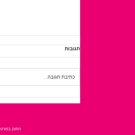
תגובות
כתיבת תגובה...
לטייל בלי לחשב כל צעד: כך
מתכננים חופשה נגישה
ועצמאית יותר
התוכן בפורטל