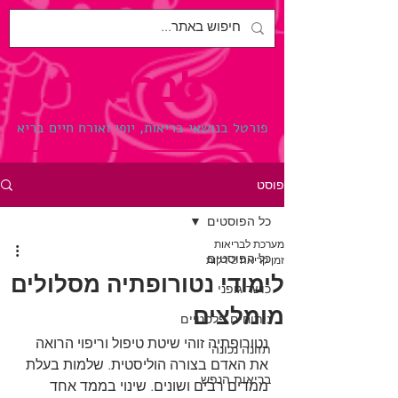
לבריאות.
פורטל בנושאי בריאות, יופי ואורח חיים בריא
פוסט
כל הפוסטים
מערכת לבריאות
כל הפוסטים
זמן קריאה 2 דקות
לימודי נטורופתיה מסלולים
כושר גופני
מומלצים
ניתוחים פלסטיים
נטורופתיה זוהי שיטת טיפול וריפוי הרואה 
תזונה נכונה
את האדם בצורה הוליסטית. שלמות בעלת 
בריאות הנפש
ממדים רבים ושונים. שינוי בממד אחד 