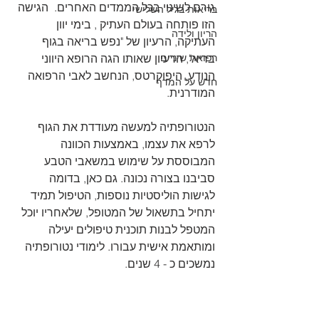
גורם לשינוי בכל הממדים האחרים.  הגישה 
בריאות בגיל השלישי
הזו פותחה בעולם העתיק , בימי יוון 
הריון ולידה
העתיקה, הרעיון של "נפש בריאה בגוף 
רפואת שיניים
בריא", הרעיון שאותו הגה הרופא היווני 
הנודע, היפוקרטס, הנחשב לאבי הרפואה 
חדש על המדף
המודרנית.
הנטורופתיה למעשה מעודדת את הגוף 
לרפא את עצמו, באמצעות הכוונה 
המבוססת על שימוש במשאבי הטבע 
סביבנו בצורה נכונה. גם כאן, בדומה 
לגישות הוליסטיות נוספות, הטיפול תמיד 
יתחיל בתשאול של המטופל, שלאחריו יוכל 
המטפל לבנות תוכנית טיפולים יעילה 
ומותאמת אישית עבורו. לימודי נטורופתיה 
נמשכים כ - 4 שנים.