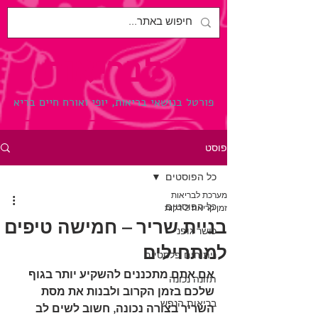
לבריאות.
פורטל בנושאי בריאות, יופי ואורח חיים בריא
פוסט
כל הפוסטים
מערכת לבריאות
כל הפוסטים
זמן קריאה 2 דקות
בניית שריר – חמישה טיפים
כושר גופני
למתחילים
ניתוחים פלסטיים
אם אתם מתכננים להשקיע יותר בגוף 
תזונה נכונה
שלכם בזמן הקרוב ולבנות את מסת 
בריאות הנפש
השריר בצורה נכונה, חשוב לשים לב 