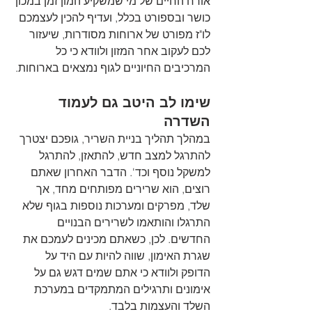
אורח החיים של מי שמשקיע המון זמן במכון 
כושר ובספורט בכלל, ועדיף להכין לעצמכם 
לו"ז מפורט של ארוחות מסודרות, שיעזור 
לכם לעקוב אחר המזון ולוודא כי כל 
המרכיבים החיוניים לגוף נמצאים בארוחות. 
שימו לב היטב גם לעמוד 
השדרה 
במהלך תהליך בניית השריר, גופכם יצטרך 
להתרגל למצב חדש, להתאזן, להתרגל 
למשקל נוסף וכד'. הדבר האחרון שאתם 
רוצים, הוא שרירים מפותחים מחד, אך 
שלד, מפרקים ומערכות נוספות בגוף שלא 
התרגלו והותאמו לשרירים הבנויים 
החדשים. לכן, כשאתם מכינים לעמכם את 
שגרת האימון, שווה להיות עם היד על 
הדופק ולוודא כי אתם שמים דגש גם על 
אימונים ותרגילים המתמקדים במערכת 
השלד והעצמות בלבד.  