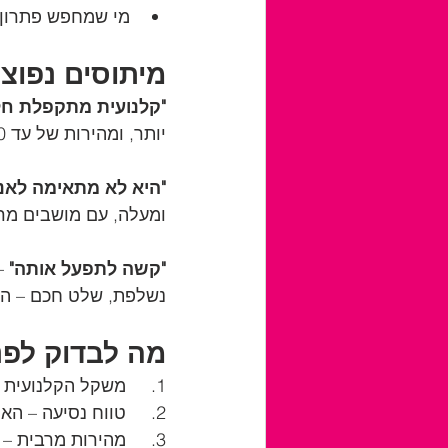
מי שמחפש פתרון ז
מיתוסים נפוצ
"קלנועית מתקפלת חל
יותר, ומהירות של עד 10 קמ"ש - בהחלט מספק לנסיעות עירוניות או שכונתיות.
"היא לא מתאימה לאנ
ומעלה, עם מושבים מרו
"קשה לתפעל אותה"
 –
נשלפת, שלט חכם – הכל
מה לבדוק לפני
1.	משקל הקלנועית – חשוב לבדוק האם תוכל להרים או לגרור אותה לבד.
2.	טווח נסיעה – האם תספיק לנסיעות היומיות שלך?
3.	מהירות מרבית – לרוב בין 6 קמ"ש