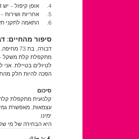
4.	אופן קיפול – יש דגמים עם קיפול חשמלי ויש ידני
5.	אחריות ושירות – חשוב לקנות ממקום אמין שמספק שירות תיקונים
6.	התאמה לתקני תעופה (אם מתכננים טיסה)
סיפור מהחיים: ד
דבורה, בת
מתקפלת קלת משקל – וה
לטיולים בטיילת. אני ל
הפכה להיות חלק מהחיי
סיכום
קלנועית מתקפלת קלת מ
עצמאות, מאפשרת גמישו
ימינו.
היא הבחירה של מי שלא