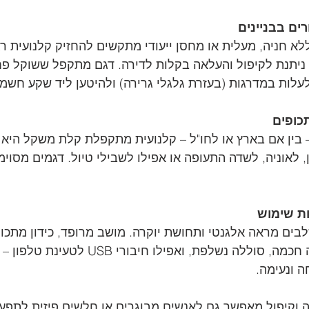
א חניה, מעלית או מחסן ייעודי מתקשים להחזיק קלנועית רג
לעלות במדרגות (בעזרת גלגלי גרירה) ולהיטען ליד שקע חשמל
 בין אם בארץ או לחו"ל – קלנועית מתקפלת קלת משקל היא פ
, לאוניה, לשדה התעופה או אפילו לשבילי טיול. דגמים מסוי
ים מראה אלגנטי ותחושת יוקרה. מושב מרופד, כידון מתכוונ
דיגיטלי, מערכת בלימה חכמה, סוללה נשלפת, ואפיל
ה ונעימה.
 וקיפול מאפשר גם לאנשים מבוגרים או חלשים פיזית לתפעל