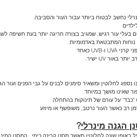
רלי נחשב לבטוח ביותר עבור העור והסביבה.
ילדים
ם בעלי עור רגיש, שמגיב בצורה חריגה יותר בעת חשיפה לשמ
 נוחות המתבטאת באדמומיות. 
U ו-UVB כאחד
ר באור UV ישיר.
 נספג לחלוטין ומשאיר סימנים לבנים על גבי הפנים ועור הג
ור שאינו מושך במיוחד.
"כבד" על עורם של תינוקות בהתחלה
ן רב כאשר העור נרטב, משופשף או מיוזע
ן הגנה מינרלי
?
ל באופן שונה לחלוטין מאשר מסנן קרינה כימי.  המסנן המינ