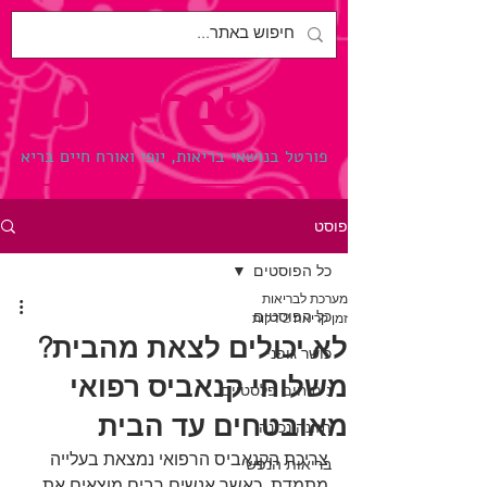
לבריאות.
פורטל בנושאי בריאות, יופי ואורח חיים בריא
פוסט
כל הפוסטים
מערכת לבריאות
כל הפוסטים
זמן קריאה 2 דקות
לא יכולים לצאת מהבית?
כושר גופני
משלוחי קנאביס רפואי
ניתוחים פלסטיים
מאובטחים עד הבית
תזונה נכונה
צריכת הקנאביס הרפואי נמצאת בעלייה 
בריאות הנפש
מתמדת, כאשר אנשים רבים מוצאים את 