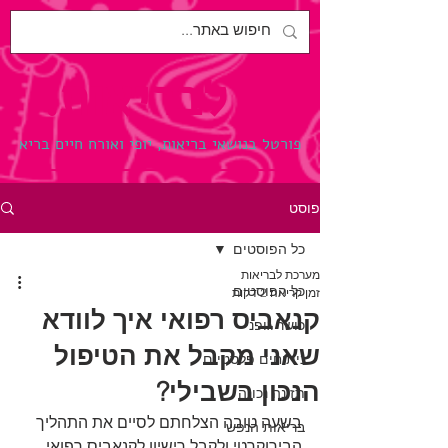
לבריאות.
פורטל בנושאי בריאות, יופי ואורח חיים בריא
פוסט
כל הפוסטים
מערכת לבריאות
כל הפוסטים
זמן קריאה 2 דקות
קנאביס רפואי איך לוודא
כושר גופני
שאני מקבל את הטיפול
ניתוחים פלסטיים
הנכון בשבילי?
תזונה נכונה
בשעה טובה הצלחתם לסיים את התהליך 
בריאות הנפש
הבירוקרטי ולקבל רישיון לקנאביס רפואי 