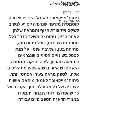
לאמא"
בריאות בגיל השלישי
הריון ולידה
ניתוח "מייקאובר לאמא" הינו פרוצדורה 
רפואת שיניים
קוסמטית מקיפה שנועדה לסייע לנשים 
חדש על המדף
לשקם את צורת הגוף והמראה שלהן 
לאחר הריון. ניתוח זה משלב בדרך כלל 
מספר פרוצדורות, כולל ניתוח חזה, 
מתיחת בטן, ושאיבת שומן, על מנת 
לטפל בשינויים הפיזיים שנגרמים 
כתוצאה מהריון, לידה והנקה. המטרה 
היא לחדש אזורים שהושפעו מתהליכים 
אלה, ולספק מראה צעיר ואסתטי יותר. 
ניתוח "מייקאובר לאמא" מותאם אישית 
לצרכיה של כל מטופלת, תוך הקפדה על 
כך שהפרוצדורות שנבחרו יתמקדו 
באזורי הדאגה הספציפיים עבורה.