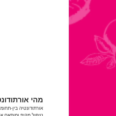
מהי אורתודונ
אורתודונטיה בין-תחומ
טיפול מקיף ומותאם איש