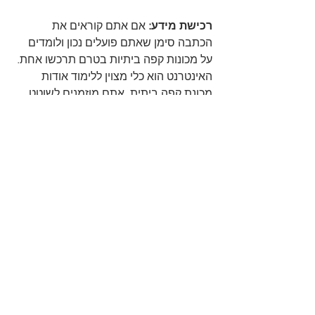
רכישת מידע:
 אם אתם קוראים את 
הכתבה סימן שאתם פועלים נכון ולומדים 
על מכונות קפה ביתיות בטרם תרכשו אחת. 
האינטרנט הוא כלי מצוין ללימוד אודות 
מכונת קפה ביתית. אתם מוזמנים לשוטט 
באתרי השוואת מחירים, לקרוא ביקורות 
גולשים, לקרוא מדריכי קנייה, לקרוא 
חוברות הפעלה, לצפות בתמונות וכך לדעת 
כל מה שחשוב לדעת בטרם רוכשים מכונת 
קפה.
אמצעי זהירות: 
כמו בכל מכשיר חשמלי 
שאתם רוכשים, גם בעת הרכישה של 
מכונת קפה ביתית חשוב מאד לבקש 
הדגמה של אופן הפעלת המוצר עוד בחנות; 
לוודא שיש תעודת אחריות חתומה 
ומאושרת למוצר; לברר ולבדוק מהן 
אפשרויות ביטול העסקה, האם ניתן 