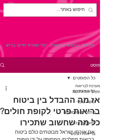
לבריאות.
פורטל בנושאי בריאות, יופי ואורח חיים בריא
פוסט
כל הפוסטים
מערכת לבריאות
כל הפוסטים
זמן קריאה 4 דקות
אז מה ההבדל בין ביטוח
כושר גופני
בריאות פרטי לקופת חולים?
ניתוחים פלסטיים
כל מה שחשוב שתכירו
תזונה נכונה
אם אזרחי ישראל מבוטחים כולם ביטוח 
בריאות הנפש
בריאות ממלכתי המסופק על ידי קופות 