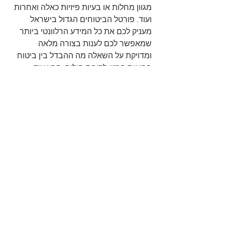
מגוון מחלות או בעיות פיזיות כאלה ואחרות 
ועוד. פורטל הביטוחים הגדול בישראל 
מעניק לכם את כל המידע הרלוונטי ביותר 
שמאפשר לכם לענות בצורה מלאה 
ומדויקת על השאלה מה ההבדל בין ביטוח 
בריאות פרטי לקופת חולים, קרא עוד.
אז על השאלה מה ההבדל 
בין ביטוח בריאות פרטי 
לקופת חולים, אתם כבר 
יודעים לענות, כל שנותר 
זה להתאים מסלול ביטוחי 
מותאם אישית עבורכם 
אז אם גם אתם מעוניינים בשירותי 
ביטוח 
משלים
 ופרטי לכל הצרכים הרפואיים 
שלכם, כל שנותר לכם לעשות זה להתאים 