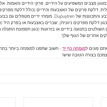
גוון מצבים המשפיעים על הידיים, פרקי הידיים והאמות. אלה
ת, דלקת פרקים של האצבעות והידיים (כולל דלקת מפרקים ש
דלקת גידים, טריגר אצבע והתכווצות של Dupuytren. מומחי ידיים
גון דלקת מפרקים ניוונית), שברים באצבעות או בפרק היד (כג
השולטים בתנועה בידיים או בזרועות (כגון תסמונת התעלה הק
קים אחרים של הגוף שלך.
תם פונים ל
מומחה כף יד
 - חשוב שתפנו למומחה ביותר בתחו
מכם בצורה הטובה שיש!