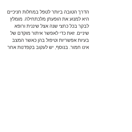
הדרך הטובה ביותר לטפל במחלות חניכיים 
היא למנוע את הופעתן מלכתחילה. מומלץ 
לבקר בכל כחצי שנה אצל שיננית ורופא 
שיניים. זאת כדי לאפשר איתור מוקדם של 
בעיות אפשריות וטיפול בהן כאשר המצב 
אינו חמור. בנוסף, יש לעקוב בקפדנות אחר 
שגרת צחצוח השיניים של הילדים. מומלץ 
לקבל הנחיות מדויקות מרופא השיניים כדי 
לצחצח את השיניים בכל יום. חפשו סימנים 
מוקדמים למחלת חניכיים כמו דימום, ריח 
לא נעים או נסיגה של החניכיים. מניעה 
מוקדמת תבטיח שילדיכם ייהנו מבריאות 
פה וחניכיים טובה יותר ותוכלו לסייע להם 
למנוע טיפולים רפואיים מורכבים. 