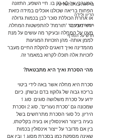
המערבי אך לא רק בו. חיי השפע, התזונה 
בריאות בגיל השלישי
הפחות בריאה שכולנו אוכלים במידה כזאת 
הריון ולידה
או אחרת הכוללת סוכר לבן בכמות גדולה 
רפואת שיניים
יותר מבעבר "תורמת" להתפשטות המחלה. 
מעט על המחלה ובעיקר מה עושים על מנת 
חדש על המדף
לממן אותה- מהן הזכויות המגיעות 
מהמדינה ואיך דואגים להקלת החיים מעבר 
לזכויות אלה תוכלו לקרוא במאמר זה.
מהי הסכרת ואיך היא מתבטאת?
סכרת היא מחלה אשר באה לידי ביטוי 
בריכוז גבוה של גלוקוז בדם ובשתן. כיום 
ידוע על סכרת משלושה סוגים: סוג 1 
שמכונה גם "סכרת נעורים", סוג 2 וסכרת 
היריון. כל סוגי הסכרת מתרחשים בשל 
בעיה בייצור האינסולין או בעיה בקליטתו, 
בין אם מדובר על ייצור אינסולין בכמות 
שאינה מספקת כמו בסכרת מסוג 1 ובין אם 