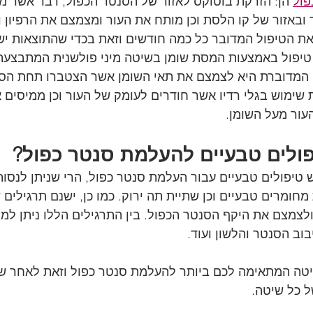
פול
 הן: הזרקת בוטוקס לאזור של הסנטר הכפול, דבר אשר 
 ובאזור של קו הלסת וכן מותח את העור ומצמצם את הרפיון ו
את הטיפול המדובר כל כמה חודשים וזאת בכדי שהתוצאות ישמ
 טיפול באמצעות המסת שומן בשיטה מיני פולשנית המתבצע
המדוברת היא לצמצם את תאי השומן אשר הצטברו תחת הסנ
ימוש בגלי רדיו אשר חודרים לעומק של העור וכן ממיסים א
עור מעל השומן.
ולים טבעיים להעלמת סנטר כפול?
טיפולים טבעיים עבור העלמת סנטר כפול, הרי שניתן לנסות
מחומרים טבעיים וכן שתיית תה ירוק. כמו כן, ישנם תרגילים ש
צמצם את היקף הסנטר הכפול. בין התרגילים הללו ניתן למצוא
וב הסנטר והלשון ועוד.
ה המתאימה לכם ביותר להעלמת סנטר כפול וזאת לאחר ש
ל כל שיטה. 