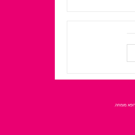
 בפנים: אפשרויות
 לבוטוקס
רופא מומחה.