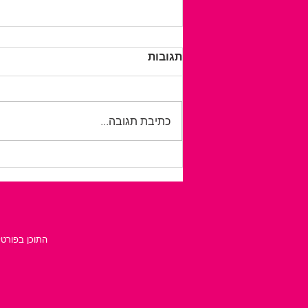
תגובות
כתיבת תגובה...
לטייל בלי לחשב כל צעד: כך
מתכננים חופשה נגישה
ועצמאית יותר
התוכן בפורטל