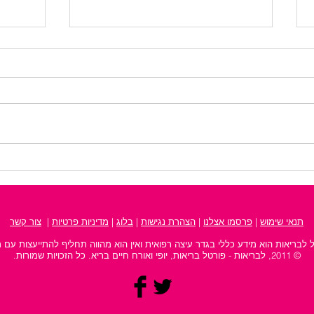
מקומות לאירועים - כך תבחרו
קמטים
את המקום המושלם לכל
מעבר
חגיגה
תנאי שימוש
|
פרסמו אצלנו
| ‫
הצהרת נגישות
‬ |
בלוג
|
מדיניות פרטיות
|
צור קשר
 לבריאות הוא מידע כללי בגדר עיצה רפואית ואין הוא מהווה תחליף להתייעצות עם 
© 2011, לבריאות - פורטל בריאות, יופי ואורח חיים בריא. כל הזכויות שמורות.