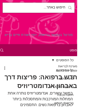
לבריאות.
פורטל בנושאי בריאות, יופי ואורח חיים בריא
פוסט
כל הפוסטים
מערכת לבריאות
כל הפוסטים
זמן קריאה 2 דקות
חדש ברפואה: פריצות דרך
כושר גופני
באבחון אנדומטריוזיס
ניתוחים פלסטיים
במשך עשורים, אנדומטריוזיס נותרה אחת 
תזונה נכונה
המחלות המורכבות והמתסכלות ביותר 
בריאות הנפש
לאבחון ברפואת נשים. התסמינים 