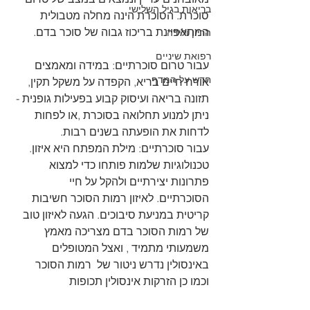
בריאות בגיל השלישי
סוכרת. הסוכרת הינה מחלה מטבולית 
המתאפיינת בריכוז גבוה של סוכר בדם.
הריון ולידה
רפואת שיניים
עבור טרום סוכרתיים: במידה ומאמצים 
חדש על המדף
אורח חיים בריא, הקפדה על משקל תקין, 
תזונה בריאה ועיסוק קבוע בפעילות גופנית - 
ניתן למנוע תחלואה בסוכרת ,או לפחות 
לדחות את הופעתה בשנים רבות. 
עבור סוכרתיים: מילת המפתח היא איזון. 
טכנולוגיות שלמות פותחו כדי למצוא 
פתרונות יצירתיים ולהקל על חיי  
הסוכרתיים. לאיזון רמות הסוכר חשיבות 
קריטית במניעת סיבוכים. הגעה לאיזון טוב 
של רמות הסוכר בדם מצריכה מאמץ 
משמעותי מתמיד , ואצל המטופלים 
באינסולין נדרש ניטור של  רמות הסוכר 
וכמו כן הזרקות אינסולין תכופות