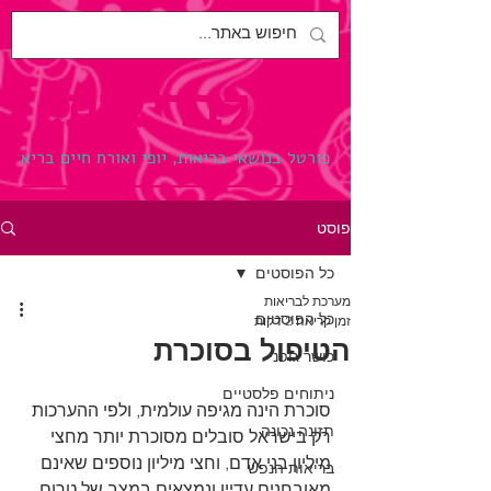
לבריאות.
פורטל בנושאי בריאות, יופי ואורח חיים בריא
פוסט
כל הפוסטים
מערכת לבריאות
כל הפוסטים
זמן קריאה 2 דקות
הטיפול בסוכרת
כושר גופני
ניתוחים פלסטיים
סוכרת הינה מגיפה עולמית, ולפי ההערכות 
תזונה נכונה
רק בישראל סובלים מסוכרת יותר מחצי 
מיליון בני אדם, וחצי מיליון נוספים שאינם 
בריאות הנפש
מאובחנים עדיין ונמצאים במצב של טרום 