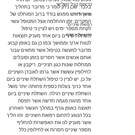
בריאות בגיל השלישי
בלבד. שכן ניתן לומר כי מדובר בתהליך 
אשר דורש מפגש בודד ברוב המוחלט של 
הריון ולידה
המקרים. זמן ההחלמה אצל המטופל עשוי 
רפואת שיניים
לקחת מספר ימים ויש לציין כי טיפול 
חדש על המדף
השתלת שיניים ביום אחד מעניק תוצאות 
לטווח ארוך וממושך וכמו כן גם באופן קבוע. 
מדובר למעשה בטיפול אשר מתאים עבור 
אותם אנשים אשר חסרים בזמן וסובלים 
ממחלות שונות כגון חניכיים, ריקבון או 
לחילופין עששת אשר גרמו לאובדן השיניים. 
על כן, יש לציין כי טיפול השתלת שיניים ביום 
אחד כרוך בעלות כספית פחותה יותר משל 
השתלת שיניים רגילה. השתלת שיניים ביום 
אחד מהווה מגמה חדשה אשר תפסה 
תאוצה באופן גורף במהלך העשור האחרון 
בכל הנוגע לתחום רפואת השיניים. זהו הליך 
אשר מעניק לנו את האפשרות להחליף 
מספר שיניים חסרות או לחילופין כלל 