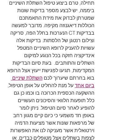
תחילה, טרם ביצוע טיפול השתלת השיניים 
ביממה, יש לבצע מספר בדיקות שונות 
שמטרתן לבדוק את מידת התאמתכם 
הכוללות דיאגנוזה מקיפה. מדובר למעשה 
בבדיקות CT הנערכות בחלל הפה, סריקה 
וצילום רנטגן של הלסתות. בדיקות אלה 
עשויות להעניק לרופא השיניים המטפל 
אינדיקציה חזקה בכל הנוגע למיקום 
השתלים והתותבים.  בעת סיום הבדיקות 
המקדימות, תגיעו לפגישת ייעוץ אצל הרופא 
בוא בחרתם שיערוך לכם 
השתלת שיניים 
ביום אחד
 על מנת להחליט על אופן הטיפול, 
ההשקעה הכספית הכרוכה בו וכמו כן גם 
כלל תופעות הלוואי והסיכונים העשויים 
להופיע לאחר סיום הטיפול. ניתן לומר 
באופן חד משמעי כי כיום קיים מגוון רחב 
של מרפאות שונות אשר מציעות הדמיה 
וירטואלית אשר מעניקה לנו את האפשרות 
לצפות בשתלים אצל מטופלים כבדים, או 