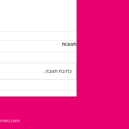
תגובות
כתיבת תגובה...
לטייל בלי לחשב כל צעד: כך
מתכננים חופשה נגישה
ועצמאית יותר
התוכן בפורטל