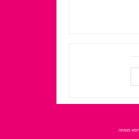
 בפנים: אפשרויות
 לבוטוקס
רופא מומחה.