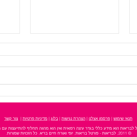
מקומות לאירועים - כך תבחרו
קמטים
את המקום המושלם לכל
מעבר
חגיגה
תנאי שימוש
|
פרסמו אצלנו
| ‫
הצהרת נגישות
‬ |
בלוג
|
מדיניות פרטיות
|
צור קשר
 לבריאות הוא מידע כללי בגדר עיצה רפואית ואין הוא מהווה תחליף להתייעצות עם 
© 2011, לבריאות - פורטל בריאות, יופי ואורח חיים בריא. כל הזכויות שמורות.