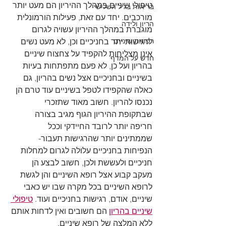
טיפולי שיניים במהלך ההיריון הם מעט יותר 
בריאות בגיל השלישי
מורכבים. יחד עם זאת, פעילות הורמונלית 
הריון ולידה
מוגברת במהלך ההיריון עשויה לגרום 
רפואת שיניים
לרגישות יתר בחניכיים וכן, לא מעט נשים 
אינן מצליחות להקפיד על צחצוח שיניים 
חדש על המדף
בהריון ועל כן, לא פעם מתפתחות בעיות 
בשיניים ובחניכיים אצל נשים בהריון, גם 
כאלה שהקפידו לטפל בשיניים עוד טרם הן 
נכנסו להריון. חשוב מאוד שתזכרי 
שבתקופת ההיריון הגוף מגיב בצורה 
חריפה יותר לרובד החיידקי וככל 
שממתינים יותר שהרגישות תעבור- 
הנפיחות בחניכיים עלולה לגרום למחלות 
חניכיים ולעששת ולכן, חשוב לבצע הן 
מעקב קבוע אצל רופא השיניים והן לגשת 
לרופא השיניים בכל מקרה שבו יש כאבי 
שיניים, אודם, רגישות בחניכיים ועוד. 
טיפולי 
שיניים בהריון
 הם חשובים ואין לדחות אותם 
ללא המלצה של רופא שיניים.