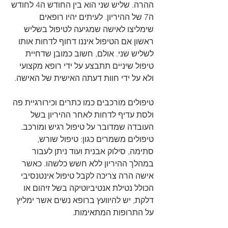
ההרה. שליש שני הוא בין החודש ה4 לחודש 
ה7 של ההיריון. לעיתים יהיו רופאים 
שימליצו לאישה שמגיעה לטיפול בשליש 
ראשון אם הטיפול איננו דחוף לדחות אותו 
לשליש שני. אולם, חשוב כמובן שדחיית 
טיפול שיניים תתבצע על ידי רופא מקצועי 
ולא על ידי חוות דעתה האישית של האישה.
טיפולים מורכבים כמו כתרים וכירורגיית פה 
ולסת עדיף לדחות לאחר ההיריון בשל 
העובדה שמדובר על טיפול רגיש ומורכב. 
טיפולים משמרים כגון: טיפול שורש, 
סתימה, סילוק אבנית ועוד ניתן לעבור 
במהלך ההיריון ללא חשש כלשהו. כאשר 
אישה הרה צריכה לקבל טיפול אינטנסיבי 
הכולל נטילת אנטיביוטיקה בשל זיהום או 
דלקת, יש להיוועץ ברופא נשים אשר ימליץ 
על התרופות המתאימות.