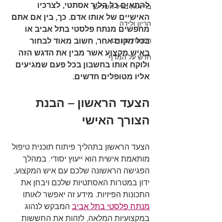
להתאים כל הליך אסתטי, לצרכיו 
בריאות בגיל השלישי
האישיים של אותו אדם. כך, בין אם אתם 
הריון ולידה
מחפשים מנתח פלסטי בתל אביב או 
רפואת שיניים
בכל מקום אחר, חשוב מאוד לבחור 
באיש מקצוע אשר מבין את הדגש הזה 
חדש על המדף
ולוקח אותו בחשבון בכל פעם שמגיעים 
אליו מטופלים חדשים.
הצעד הראשון – הבנת 
הצורך האישי
הצעד הראשון בתהליך פיתוח תוכנית טיפול 
מותאמת אישית הוא ייעוץ יסודי. במהלך 
הפגישה הראשונה שלכם עם איש המקצוע, 
ידון במטרות האסתטיות שלכם ויבחן את 
התכונות הפיזיות. מידע זה יאפשר לאותו 
מנתח פלסטי בתל אביב
 המבקש לנהוג 
במקצועיות המלאה, לזהות את החששות 