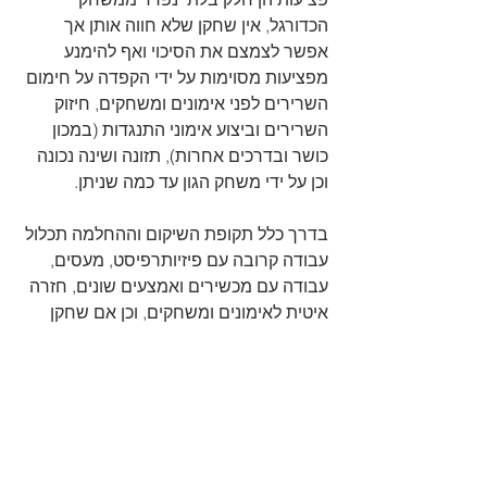
הכדורגל, אין שחקן שלא חווה אותן אך 
אפשר לצמצם את הסיכוי ואף להימנע 
מפציעות מסוימות על ידי הקפדה על חימום 
השרירים לפני אימונים ומשחקים, חיזוק 
השרירים וביצוע אימוני התנגדות (במכון 
כושר ובדרכים אחרות), תזונה ושינה נכונה 
וכן על ידי משחק הגון עד כמה שניתן. 
בדרך כלל תקופת השיקום וההחלמה תכלול 
עבודה קרובה עם פיזיותרפיסט, מעסים, 
עבודה עם מכשירים ואמצעים שונים, חזרה 
איטית לאימונים ומשחקים, וכן אם שחקן 
עובר פציעה עליו להכיר בכך שיהיו פעולות 
שלא יוכל לבצע יותר ועליו לשנות את סגנון 
המשחק שלו בהתאם. 