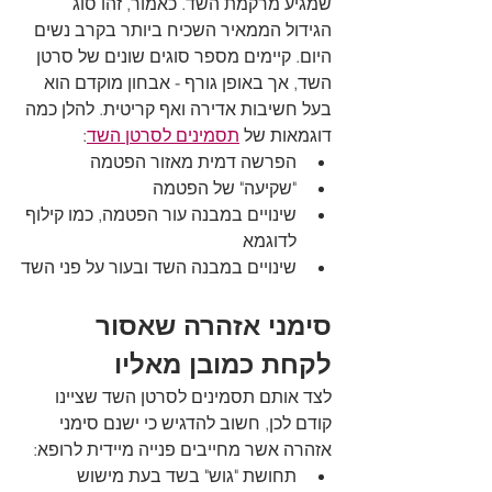
שמגיע מרקמת השד. כאמור, זהו סוג 
הגידול הממאיר השכיח ביותר בקרב נשים 
היום. קיימים מספר סוגים שונים של סרטן 
השד, אך באופן גורף - אבחון מוקדם הוא 
בעל חשיבות אדירה ואף קריטית. להלן כמה 
דוגמאות של 
תסמינים לסרטן השד
:
הפרשה דמית מאזור הפטמה
"שקיעה" של הפטמה
שינויים במבנה עור הפטמה, כמו קילוף 
לדוגמא
שינויים במבנה השד ובעור על פני השד
סימני אזהרה שאסור 
לקחת כמובן מאליו
לצד אותם תסמינים לסרטן השד שציינו 
קודם לכן, חשוב להדגיש כי ישנם סימני 
אזהרה אשר מחייבים פנייה מיידית לרופא:
תחושת "גוש" בשד בעת מישוש