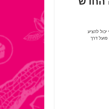
אותיים של CBD: מה החדש
מר טבעי הנמצא בצמח הקנאביס. שמן CBD איכותי יכול להציע 
מגוון של יתרונות בריאותיים, כולל טיפול טבעי בחרדה וכאבים. כיצד זה עובד? CBD פועל דרך 