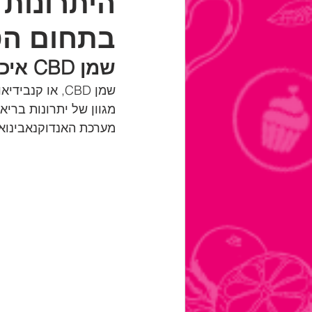
בתחום הט
שמן CBD איכותי - מה זה ואיך זה עובד?
מערכת האנדוקנאבינואי