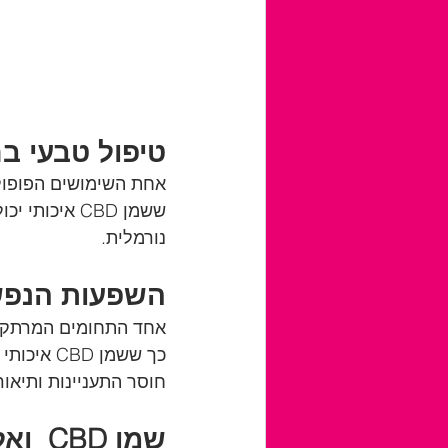
טיפול טבעי בחר
אחת השימושים הפופולר
ששמן CBD אי
נורמלית.
השפעות הנפשיות של CBD על ה
כך ששמן 
חוסר התעניינות ותיאור
שמן CBD  ואלרגיות: כיצד זה עוזר?