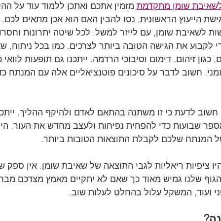
 לשאיבת שומן מתקדמת
 מזמין אתכם ואתכן ללמוד עוד על ההל
שת הייעוץ הראשונית, נסו להבין האם הוא אכן מתאים לכם. וב
ת לשאיבת שומן, עם לייזר למשל. לכל שיטה יתרונות וחסרונ
 לקבוע את הגישה הטובה ביותר לצרכים. כמו בכל ניתוח, שא
 כגון זיהום, דימום וסיבוכי הרדמה. ייתכנו גם תופעות לוואי 
מני. חשוב לדבר על סיכונים פוטנציאליים אלה עם המנתח כ
שוב לדעת כי זו משתנה בהתאם לאדם ולהיקף ההליך. ייתכן 
ר שבועות כדי להפחית נפיחות ולעצב מחדש את העור. היו 
ל המנתח שלכם לקבלת התוצאות הטובות ביותר.
יו ציפיות ריאליות לגבי התוצאה של שאיבת שומן. אין ספק ש
הגוף שלנו גמיש מאוד כך שאם לא יתקיים מאמץ מצדכם מבחי
ני ועוד, המשקל עלול בהחלט לעלות שוב. 
ה?