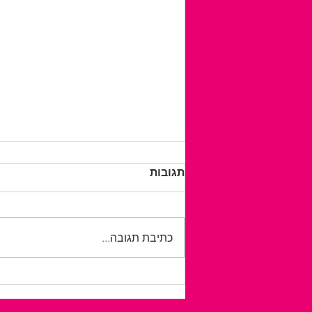
תגובות
כתיבת תגובה...
לטייל בלי לחשב כל צעד: כך
מתכננים חופשה נגישה
ועצמאית יותר