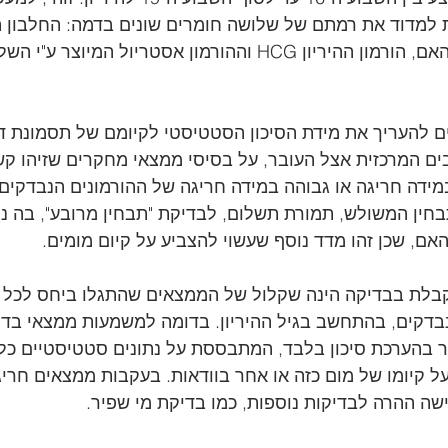
 למדוד את רמתם של שלושה חומרים שונים בדמה: החלבון הע
ע"י העובר ונמצא בדם האם, הורמון ההיריון HCG וההורמון אסטריול המ
 להעריך את מידת הסיכון הסטטיסטי לקיומם של תסמונת דא
 המרכזית אצל העובר, על בסיסי ממצאי מחקרים שזיהו קשר
ידה חריגה או גבוהה במידה חריגה של ההורמונים הנבדקים. כ
חין המשולש, תמורת תשלום, לבדיקת "תבחין מרובע", בה נ
האם, שכן זהו מדד נוסף שעשוי להצביע על קיום מומים. 
בלת בבדיקה הינה שקלול של הממצאים שהתגלו ביחס לכל 
בדקים, בהתחשב בגיל ההיריון. בדומה למשמעות ממצאי בדי
ר בהערכת סיכון בלבד, המתבססת על נתונים סטטיסטיים כללי
ל קיומו של מום כזה או אחר בוודאות. בעקבות ממצאים חריג
ה ההרה לבדיקות נוספות, כמו בדיקת מי שפיר. 