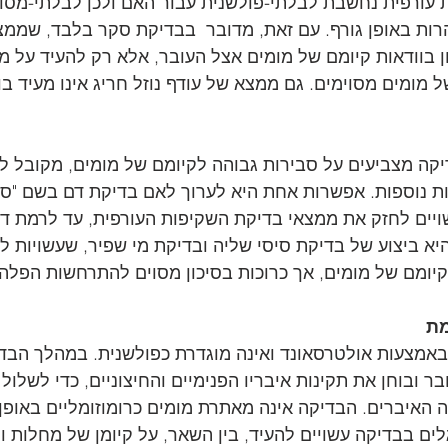
ורפית נחשבת לבלתי-פולשנית עבור האם ולכן לבלתי-מסוכנ
רות באופן גורף. עם זאת, מדובר  בבדיקת סקר בלבד, שממצ
ן בוודאות קיומם של מומים אצל העובר, אלא רק להעיד על מי
מומים מסוימים. גם ממצא של עודף נוזל חריג אינו מעיד בו
קה מצביעים על סבירות גבוהה לקיומם של מומים, מקובל ל
ת נוספות. אפשרות אחת היא לערוך לאם בדיקת דם בשם "ס
יא ביצוע של בדיקת סיסי שליה ובדיקת מי שפיר, שעשויות ל
 קיומם של מומים, אך כרוכות בסיכון מסוים להתרחשות הפלה.
ת 
באמצעות אולטרסאונד ואינה מוגדרת כפולשנית. במהלך הבדי
ר ובוחן את תקינות איבריו הפנימיים והחיצוניים, כדי לשלול
 האיברים. הבדיקה אינה מאתרת מומים כרומוזומליים באופן 
ים בבדיקה עשויים להעיד, בין השאר, על קיומן של מחלות ות