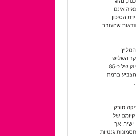
ת, נהוג 
איה אינם 
דת הסיכון 
ודאות שהעובר 
המליץ 
קר השליש 
הראשון", שממצאיה עשויים לחזק את ממצאי בדיקת השקיפות העורפית, עד לרמת דיוק של כ-85 
הצביע ברמת 
  
קה סורק 
 קיומם של 
ישיר, אך 
סמונות גנטיות 