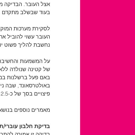
בעוד שבשלב מתקדם יות
לסקירת מערכות המוקד
העובר עשוי להוביל את
נחשבת להליך פשוט יו
על המשמעות והחשיבות 
של קטינה שנולדה ללא 
באם פעל ברשלנות במה
באולטרסאונד, שבה נית
פיצויים בסך של כ-2.5 מיליון ש"ח (ת"א (י-ם) 6232/04). 
מאמרים נוספים בנושא:
בדיקת חלבון עוברי/ת